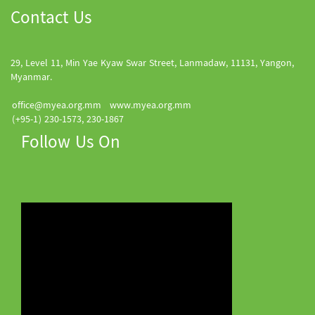
Contact Us
29, Level 11, Min Yae Kyaw Swar Street, Lanmadaw, 11131, Yangon,
Myanmar.
office@myea.org.mm
www.myea.org.mm
(+95-1) 230-1573, 230-1867
Follow Us On