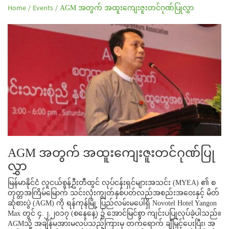
Home /
Events /
AGM အတွက် အထူးကျေးဇူးတင်ဂုဏ်ပြုလွှာ
AGM အတွက် အထူးကျေးဇူးတင်ဂုဏ်ပြု
လွှာ
မြန်မာနိုင်ငံ လူငယ်စွန့်ဦးတီထွင် လုပ်ငန်းရှင်များအသင်း (MYEA) ၏ စ
တုတ္တအကြိမ်မြောက် သင်းလုံးကျွတ်နှစ်ပတ်လည်အစည်းအဝေးနှင့် မိတ်
ဆုံစားပွဲ (AGM) ကို ရန်ကုန်မြို့ ပြည်လမ်းမပေါ်ရှိ Novotel Hotel Yangon
Max တွင် ၄.၂.၂၀၁၇ (စနေနေ့) ၌ အောင်မြင်စွာ ကျင်းပပြုလုပ်ခဲ့ပါသည်။
AGMသို့ အချိန်မအားမလပ်သည့်ကြားမှ တက်ရောက် ချီမြှင့်ပေးပြီး၊ အ