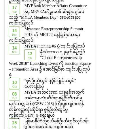
ဦးစီး၍ အောင်မြင်စွာကျင်းပပြီးစီး
MYEA၏ Member Affairs Committee
17
Mar
နှင့် MRYEAတို့ပူးပေါင်းစီစဉ်ကျင်းပ
သည့် “MYEA Members Day” အခမ်းအနား
ကျင်းပပြုလုပ်
Myanmar Entrepreneurship Summit
14
Dec
2018 ကို MICC 2 နေပြည်တော်မှာ
ကျင်းပပြုလုပ်
MYEA Pitching #6 ပွဲ ကျင်းပပြုလုပ်
14
Nov
နိုဝင်ဘာလ ၁၂ရက်နေ့တွင်
12
Nov
“Global Entrepreneurship
Week 2018” Launching Event ကို Junction Square
– Promotion Area ၌ အောင်မြင်စွာ ကျင်းပပြုလုပ်
ခဲ့
“စွန့်ဦးတီထွင် ရခိုင်ပြည်တခွင်”
10
Oct
ဟောပြောပွဲ
MYEA အသင်းအား ယခုနှစ်အတွက်
08
Oct
တစ်ကမ္ဘာလုံးဆိုင်ရာစွန့်ဦးတီထွင်မှု
ရက်သတ္တပတ်(GEW 2018) ကြီးမှူးကျင်းပရန်
တစ်ကမ္ဘာလုံးဆိုင်ရာ စွန့်ဦးတီထွင်မှု
ကွန်ရက်(GEN) မှ ရွေးချယ်
မြန်မာနိုင်ငံလူငယ်စွန့်ဦးတီထွင်လုပ်ငန်း
28
Sep
ရှင်များအသင်းမှ ကျင်းပမည့်