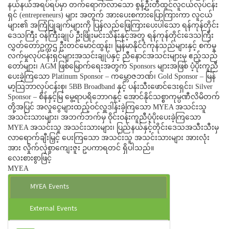
နယ်နယ်အရပ်ရပ်မှာ တက်ရောက်လာသော စွန့်ဦးတီထွင်လူငယ်လုပ်ငန်း
ရှင် (entrepreneurs) များ အတွက် အားပေးစကားပြောကြားကာ လူငယ်
များ၏ အကြံပြုချက်များကို ပြန်လည်ဖြေကြားပေးပါသော ရန်ကုန်တိုင်း
ဒေသကြီး ဝန်ကြီးချုပ် ဦးဖြိုးမင်းသိန်းနှင့်အတူ ရန်ကုန်တိုင်းဒေသကြီး
လွှတ်တော်ဥက္ကဌ ဦးတင်မောင်ထွန်း၊ မြန်မာနိုင်ငံကုန်သည်များနှင့် စက်မှု
လက်မှုလုပ်ငန်းရှင်များအသင်းချုပ်နှင့် ညီနောင်အသင်းများမှ ဧည့်သည်
တော်များ၊ AGM ဖြစ်မြောက်ရေးအတွက် Sponsors များအဖြစ် ပံ့ပိုးကူညီ
ပေးခဲ့ကြသော Platinum Sponsor – ကမ္ဘောဇဘဏ်၊ Gold Sponsor – မြန်
မာ့သြဘာလုပ်ငန်းစု၊ 5BB Broadband နှင့် ပန်းသီးဖောင်ဒေးရှင်း၊ Silver
Sponsor – စိန်နှင့်မြ မွေ့ရာပရိဘောဂနှင့် အောင်နိုင်သစ္စာကုမ္ပဏီလိမိတက်
တို့အပြင် အလှုငွေများထည့်ဝင်လှူဒါန်းခဲ့ကြသော MYEA အသင်းသူ
အသင်းသားများ၊ အဘက်ဘက်မှ ဝိုင်းဝန်းကူညီပံ့ပိုးပေးခဲ့ကြသော
MYEA အသင်းသူ အသင်းသားများ၊ ပြည်နယ်နှင့်တိုင်းဒေသအသီးသီးမှ
လာရောက်ချီးမြှင့် ပေးကြသော အသင်းသူ အသင်းသားများ အားလုံး
အား လှိုက်လှဲစွာကျေးဇူး ဥပကာရတင် ရှိပါသည်။
လေးစားစွာဖြင့်
MYEA
MYEA Events
External Events