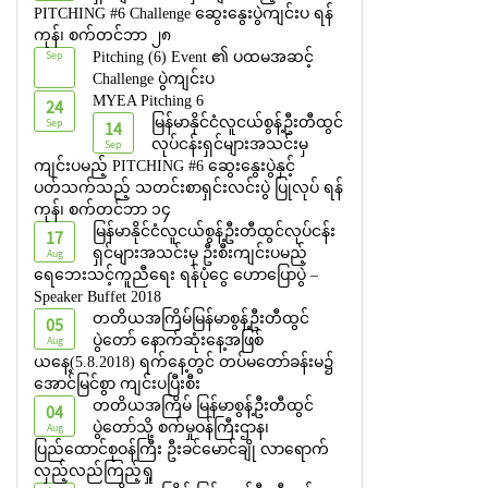
PITCHING #6 Challenge ဆွေးနွေးပွဲကျင်းပ ရန်
ကုန်၊ စက်တင်ဘာ ၂၈
Sep
Pitching (6) Event ၏ ပထမအဆင့်
Challenge ပွဲကျင်းပ
MYEA Pitching 6
24
Sep
မြန်မာနိုင်ငံလူငယ်စွန့်ဦးတီထွင်
14
Sep
လုပ်ငန်းရှင်များအသင်းမှ
ကျင်းပမည့် PITCHING #6 ဆွေးနွေးပွဲနှင့်
ပတ်သက်သည့် သတင်းစာရှင်းလင်းပွဲ ပြုလုပ် ရန်
ကုန်၊ စက်တင်ဘာ ၁၄
မြန်မာနိုင်ငံလူငယ်စွန့်ဦးတီထွင်လုပ်ငန်း
17
Aug
ရှင်များအသင်းမှ ဦးစီးကျင်းပမည့်
ရေဘေးသင့်ကူညီရေး ရန်ပုံငွေ ဟောပြောပွဲ –
Speaker Buffet 2018
တတိယအကြိမ်မြန်မာစွန့်ဦးတီထွင်
05
Aug
ပွဲတော် နောက်ဆုံးနေ့အဖြစ်
ယနေ့(5.8.2018) ရက်နေ့တွင် တပ်မတော်ခန်းမ၌
အောင်မြင်စွာ ကျင်းပပြီးစီး
တတိယအကြိမ် မြန်မာစွန့်ဦးတီထွင်
04
Aug
ပွဲတော်သို့ စက်မှုဝန်ကြီးဌာန၊
ပြည်ထောင်စုဝန်ကြီး ဦးခင်မောင်ချို လာရောက်
လှည့်လည်ကြည့်ရှု