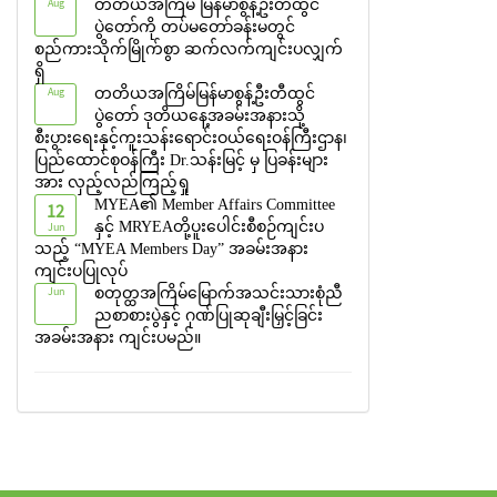
Aug
တတိယအကြိမ် မြန်မာစွန့်ဦးတီထွင်
ပွဲတော်ကို တပ်မတော်ခန်းမတွင်
စည်ကားသိုက်မြိုက်စွာ ဆက်လက်ကျင်းပလျှက်
ရှိ
Aug
တတိယအကြိမ်မြန်မာစွန့်ဦးတီထွင်
ပွဲတော် ဒုတိယနေ့အခမ်းအနားသို့
စီးပွားရေးနှင့်ကူးသန်းရောင်းဝယ်ရေးဝန်ကြီးဌာန၊
ပြည်ထောင်စုဝန်ကြီး Dr.သန်းမြင့် မှ ပြခန်းများ
အား လှည့်လည်ကြည့်ရှု
MYEA၏ Member Affairs Committee
12
Jun
နှင့် MRYEAတို့ပူးပေါင်းစီစဉ်ကျင်းပ
သည့် “MYEA Members Day” အခမ်းအနား
ကျင်းပပြုလုပ်
Jun
စတုတ္ထအကြိမ်မြောက်အသင်းသားစုံညီ
ညစာစားပွဲနှင့် ဂုဏ်ပြုဆုချီးမြှင့်ခြင်း
အခမ်းအနား ကျင်းပမည်။