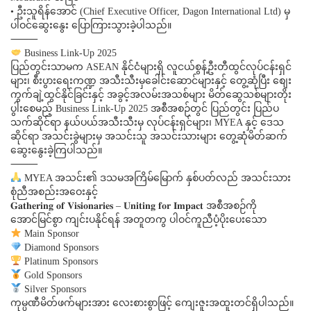
• ဦးသူရိန်အောင် (Chief Executive Officer, Dagon International Ltd) မှ
ပါဝင်ဆွေးနွေး ပြောကြားသွားခဲ့ပါသည်။
⸻
Business Link-Up 2025
ပြည်တွင်းသာမက ASEAN နိုင်ငံများရှိ လူငယ်စွန့်ဦးတီထွင်လုပ်ငန်းရှင်
များ၊ စီးပွားရေးကဏ္ဍ အသီးသီးမှခေါင်းဆောင်များနှင့် တွေ့ဆုံပြီး စျေး
ကွက်ချဲ့ထွင်နိုင်ခြင်းနှင့် အခွင့်အလမ်းအသစ်များ မိတ်ဆွေသစ်များတိုး
ပွါးစေမည့် Business Link-Up 2025 အစီအစဉ်တွင် ပြည်တွင်း ပြည်ပ
သက်ဆိုင်ရာ နယ်ပယ်အသီးသီးမှ လုပ်ငန်းရှင်များ၊ MYEA နှင့် ဒေသ
ဆိုင်ရာ အသင်းခွဲများမှ အသင်းသူ အသင်းသားများ တွေ့ဆုံမိတ်ဆက်
ဆွေးနွေးခဲ့ကြပါသည်။
⸻
MYEA အသင်း၏ ဒသမအကြိမ်မြောက် နှစ်ပတ်လည် အသင်းသား
စုံညီအစည်းအဝေးနှင့်
𝐆𝐚𝐭𝐡𝐞𝐫𝐢𝐧𝐠 𝐨𝐟 𝐕𝐢𝐬𝐢𝐨𝐧𝐚𝐫𝐢𝐞𝐬 – 𝐔𝐧𝐢𝐭𝐢𝐧𝐠 𝐟𝐨𝐫 𝐈𝐦𝐩𝐚𝐜𝐭 အစီအစဉ်ကို
အောင်မြင်စွာ ကျင်းပနိုင်ရန် အတူတကွ ပါဝင်ကူညီပံ့ပိုးပေးသော
Main Sponsor
Diamond Sponsors
Platinum Sponsors
Gold Sponsors
Silver Sponsors
ကုမ္ပဏီမိတ်ဖက်များအား လေးစားစွာဖြင့် ကျေးဇူးအထူးတင်ရှိပါသည်။