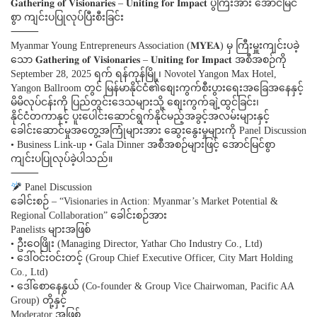
𝐆𝐚𝐭𝐡𝐞𝐫𝐢𝐧𝐠 𝐨𝐟 𝐕𝐢𝐬𝐢𝐨𝐧𝐚𝐫𝐢𝐞𝐬 – 𝐔𝐧𝐢𝐭𝐢𝐧𝐠 𝐟𝐨𝐫 𝐈𝐦𝐩𝐚𝐜𝐭 ပွဲကြီးအား အောင်မြင်
စွာ ကျင်းပပြုလုပ်ပြီးစီးခြင်း
⸻
Myanmar Young Entrepreneurs Association (𝐌𝐘𝐄𝐀) မှ ကြီးမှူးကျင်းပခဲ့
သော 𝐆𝐚𝐭𝐡𝐞𝐫𝐢𝐧𝐠 𝐨𝐟 𝐕𝐢𝐬𝐢𝐨𝐧𝐚𝐫𝐢𝐞𝐬 – 𝐔𝐧𝐢𝐭𝐢𝐧𝐠 𝐟𝐨𝐫 𝐈𝐦𝐩𝐚𝐜𝐭 အစီအစဉ်ကို
September 28, 2025 ရက် ရန်ကုန်မြို့၊ Novotel Yangon Max Hotel,
Yangon Ballroom တွင် မြန်မာနိုင်ငံ၏စျေးကွက်စီးပွားရေးအခြေအနေနှင့်
မိမိလုပ်ငန်းကို ပြည်တွင်းဒေသများသို့ စျေးကွက်ချဲ့ထွင်ခြင်း၊
နိုင်ငံတကာနှင့် ပူးပေါင်းဆောင်ရွက်နိုင်မည့်အခွင့်အလမ်းများနှင့်
ခေါင်းဆောင်မှုအတွေ့အကြုံများအား ဆွေးနွေးမှုများကို Panel Discussion
• Business Link-up • Gala Dinner အစီအစဉ်များဖြင့် အောင်မြင်စွာ
ကျင်းပပြုလုပ်ခဲ့ပါသည်။
⸻
Panel Discussion
ခေါင်းစဉ် – “Visionaries in Action: Myanmar’s Market Potential &
Regional Collaboration” ခေါင်းစဉ်အား
Panelists များအဖြစ်
• ဦးဝေဖြိုး (Managing Director, Yathar Cho Industry Co., Ltd)
• ဒေါ်ဝင်းဝင်းတင့် (Group Chief Executive Officer, City Mart Holding
Co., Ltd)
• ဒေါ်စောနေနွယ် (Co-founder & Group Vice Chairwoman, Pacific AA
Group) တို့နှင့်
Moderator အဖြစ်