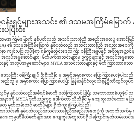
်လုပ်ငန်းရှင်များအသင်း ၏ ဒသမအကြိမ်မြောက
ပပြီးစီး
 ၏ ဒသမအကြိမ်မြောက် နှစ်ပတ်လည် အသင်းသားစုံညီ အစည်းအဝေးပွဲ အောင်မြင်စွ
း (MYEA) ၏ ဒသမအကြိမ်မြောက် နှစ်ပတ်လည် အသင်းသားစုံညီ အစည်းအဝေးကို ၂
 ကျင်းပပြုလုပ်ခဲ့ရာ ရန်ကုန်တိုင်းဒေသကြီး ဝန်ကြီးချုပ်နှင့် အစိုးရအဖွဲ့ဝင်မျာ
် အလုပ်အမှုဆောင်များ၊ မိတ်ဖက်အသင်းများမှ ဥက္ကဌများနှင့် အလုပ်အမှုဆေ
ှင့် အလုပ်အမှုဆောင်များ၊ MYEA အသင်းသားများနှင့် ဖိတ်ကြားထားသော အထူ
သကြီး ဝန်ကြီးချုပ် ဦးစိုးသိန်း မှ အဖွင့်အမှာစကား ပြောကြားပေးခဲ့ပါသည်။
းစည်သူ မှ အမှာစကား ပြောကြားပေးပြီး မြန်မာနိုင်ငံလူငယ်စွန့်ဦးတီထွင်လုပ်
င်မှ နှစ်ပတ်လည်အစီရင်ခံစာကို ဖတ်ကြားတင်ပြပြီး သဘောထားခံယူခဲ့ပါသည
နားကို MYEA ဒုတိယဥက္ကဌ ဒေါက်တာ သီသီခိုင် မှ ကျေးဇူးတင်စကား ပြောကြား
 မှတ်တမ်းတင် ဓာတ်ပုံများ ရိုက်ကူးခဲ့ကြပါသည်။
ရှင်များအသင်း၏ နှစ်ပတ်လည်အသင်းသားစုံညီအစည်းအဝေးပွဲကို အဘက်ဘက်မှ ပါ
er Sponsors ကုမ္ပဏီမိတ်ဖက်များအား ကျေးဇူးအထူးတင်ရှိပါကြောင်းမှတ်တမ်းတင