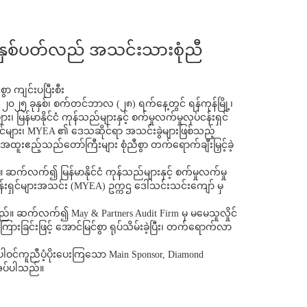
် နှစ်ပတ်လည် အသင်းသားစုံညီ
ာ ကျင်းပပြီးစီး
၀၂၅ ခုနှစ်၊ စက်တင်ဘာလ (၂၈) ရက်နေ့တွင် ရန်ကုန်မြို့၊
း၊ မြန်မာနိုင်ငံ ကုန်သည်များနှင့် စက်မှုလက်မှုလုပ်ငန်းရှင်
ာင်များ၊ MYEA ၏ ဒေသဆိုင်ရာ အသင်းခွဲများဖြစ်သည့်
းဧည့်သည်တော်ကြီးများ စုံညီစွာ တက်ရောက်ချီးမြှင့်ခဲ့
 ဆက်လက်၍ မြန်မာနိုင်ငံ ကုန်သည်များနှင့် စက်မှုလက်မှု
ငန်းရှင်များအသင်း (MYEA) ဥက္ကဌ ဒေါ်သင်းသင်းကျော် မှ
်။ ဆက်လက်၍ May & Partners Audit Firm မှ မမေသူလှိုင်
ခြင်းဖြင့် အောင်မြင်စွာ ရုပ်သိမ်းခဲ့ပြီး၊ တက်ရောက်လာ
ဝင်ကူညီပံ့ပိုးပေးကြသော Main Sponsor, Diamond
်အပ်ပါသည်။