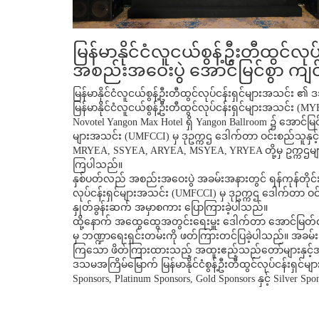
မြန်မာနိုင်ငံလူငယ်စွန့်ဦးတီထွင
အစည်းအဝေးပွဲ အောင်မြင်စွာ ကျင်း
မြန်မာနိုင်ငံလူငယ်စွန့်ဦးတီထွင်လုပ်ငန်းရှင်များအသင်း
မြန်မာနိုင်ငံလူငယ်စွန့်ဦးတီထွင်လုပ်ငန်းရှင်များအသင်
Novotel Yangon Max Hotel ရှိ Yangon Ballroom ၌ အောင်မြင်စွာ
များအသင်း (UMFCCI) မှ ဒုဥက္ကဌ ဒေါက်တာ ဝင်းစည်သူနှင့
MRYEA, SSYEA, ARYEA, MSYEA, YRYEA တို့မှ ဥက္ကဌများန
ကြပါသည်။
နှစ်ပတ်လည် အစည်းအဝေးပွဲ အခမ်းအနားတွင် ရန်ကုန်တိုင်းဒေ
လုပ်ငန်းရှင်များအသင်း (UMFCCI) မှ ဒုဥက္ကဌ ဒေါက်တာ ဝင်
နှုတ်ခွန်းဆက် အမှာစကား ပြောကြားခဲ့ပါသည်။
ထို့နောက် အထွေထွေအတွင်းရေးမှူး ဒေါက်တာ အောင်မြတ်လွ
မှ ဘဏ္ဍာရေးရှင်းတမ်းကို ဖတ်ကြားတင်ပြခဲ့ပါသည်။ အခမ်းအ
ကြသော ဖိတ်ကြားထားသည့် အထူးဧည့်သည်တော်များနှင့်အတူ
ဒသမအကြိမ်မြောက် မြန်မာနိုင်ငံစွန့်ဦးတီထွင်လုပ်ငန်း
Sponsors, Platinum Sponsors, Gold Sponsors နှင့် Silv