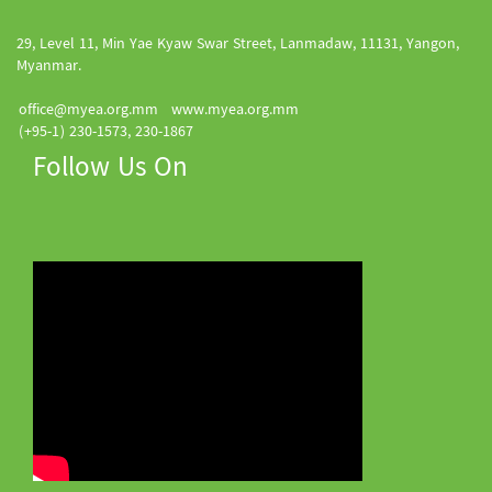
29, Level 11, Min Yae Kyaw Swar Street, Lanmadaw, 11131, Yangon,
Myanmar.
office@myea.org.mm
www.myea.org.mm
(+95-1) 230-1573, 230-1867
Follow Us On