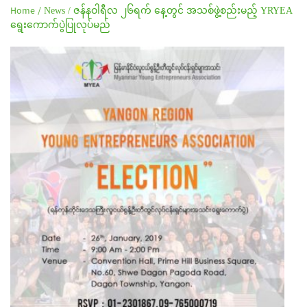
Home /
News /
ဇန်နဝါရီလ ၂၆ရက် နေ့တွင် အသစ်ဖွဲ့စည်းမည့် YRYEA
ရွေးကောက်ပွဲပြုလုပ်မည်