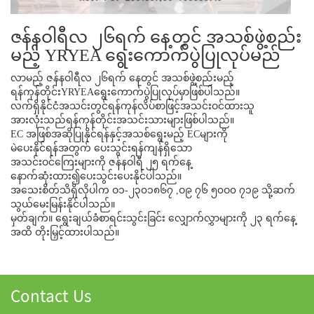
ဇန်နဝါရီလ ၂၆ရက် နေ့တွင် အသစ်ဖွဲ့စည်း
မည့် YRYEA ရွေးကောက်ပွဲပြုလုပ်မည်
လာမည့် ဇန်နဝါရီလ ၂၆ရက် နေတွင် အသစ်ဖွဲ့စည်းမည့်
ရန်ကုန်တိုင်းYRYEAရွေးကောက်ပွဲပြုလုပ်မှာဖြစ်ပါသည်။
လက်ရှိနိုင်ငံအသင်းတွင်ရန်ကုန်လိပ်စာဖြင့်အသင်းဝင်ထားသူ
အားလုံးသည်ရန်ကုန်တိုင်းအသင်းသားများဖြစ်ပါသည်။
EC အဖြစ်အဆိုပြုနိုင်ရန်နှင့်အသစ်ရွေးမည့် ECများကို
မဲပေးနိုင်ရန်အတွက် ပေးသွင်းရန်ကျန်ရှိသော
အသင်းဝင်ကြေးများကို ဇန်နဝါရီ ၂၅ ရက်နေ့
နောက်ဆုံးထား၍ပေးသွင်းပေးနိုင်ပါသည်။
အသေးစိတ်သိရှိလိုပါက ဝ၁-၂၃၀၁၈၆၇ ,ဝ၉ ၇၆ ၅၀ဝ၀ ၇၁၉ သို့ဆက်
သွယ်မေးမြန်းနိုင်ပါသည်။
မှတ်ချက်။ ရွေးချယ်ခံစာရင်းသွင်းခြင်း လျှောက်လွှာများကို ၂၃ ရက်နေ့
အထိ တိုးမြှင့်ထားပါသည်။
Contact Us