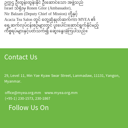
ဥက္ကဌ ဦးထွန်းထွန်းနိုင် ဦးဆောင်သော အဖွဲ့သည်
Israel သံရုံးမှ Ronen Gilor (Ambassador),
Nir Balzam (Deputy Chief of Mission) တို့နှင့်
Acacia Tea Salon တွင် တွေ့ဆုံနှုတ်ဆက်ကာ MYEA ၏
ရှေ့ဆက်လုပ်ငန်းစဉ်များတွင် ပူးပေါင်းဆောင်ရွက်နိုင်မည့်
ကိစ္စရပ်များနှင့်ပတ်သက်၍ ဆွေးနွေးခဲ့ကြပါသည်။
Contact Us
29, Level 11, Min Yae Kyaw Swar Street, Lanmadaw, 11131, Yangon,
Myanmar.
office@myea.org.mm
www.myea.org.mm
(+95-1) 230-1573, 230-1867
Follow Us On