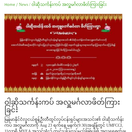
Home /
News /
ဝါဆိုသင်္ကန်းကပ် အလှူမင်္ဂလာဖိတ်ကြားခြင်း
ဝါဆိုသင်္ကန်းကပ် အလှူမင်္ဂလာဖိတ်ကြား
ခြင်း
မြန်မာနိုင်ငံလူငယ်စွန့်ဦးတီထွင်လုပ်ငန်းရှင်များအသင်း၏ ဝါဆိုသင်္ကန်း
ကပ် အလှူမင်္ဂလာကို Aug 23 ရက်နေ့ မနက်(9:30)အချိန်တွင် UMFCCI,
11လွှာရှိ MYEA အသင်းရုံး၌ ကျင်းပပြုလုပ်မည်ဖြစ်ပါ၍ အလှူရေစက်ချ