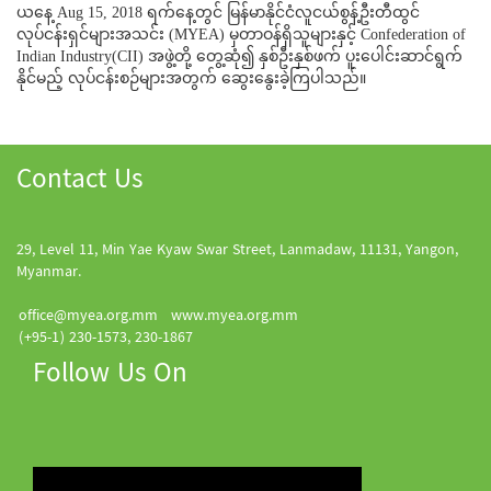
ယနေ့ Aug 15, 2018 ရက်နေ့တွင် မြန်မာနိုင်ငံလူငယ်စွန့်ဦးတီထွင်
လုပ်ငန်းရှင်များအသင်း (MYEA) မှတာဝန်ရှိသူများနှင့် Confederation of
Indian Industry(CII) အဖွဲ့တို့ တွေ့ဆုံ၍ နှစ်ဦးနှစ်ဖက် ပူးပေါင်းဆာင်ရွက်
နိုင်မည့် လုပ်ငန်းစဉ်များအတွက် ဆွေးနွေးခဲ့ကြပါသည်။
Contact Us
29, Level 11, Min Yae Kyaw Swar Street, Lanmadaw, 11131, Yangon,
Myanmar.
office@myea.org.mm
www.myea.org.mm
(+95-1) 230-1573, 230-1867
Follow Us On