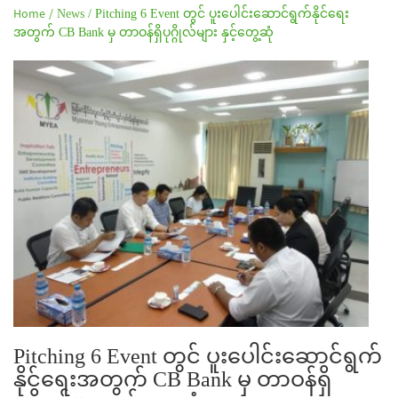
Home /
News /
Pitching 6 Event တွင် ပူးပေါင်းဆောင်ရွက်နိုင်ရေး
အတွက် CB Bank မှ တာဝန်ရှိပုဂ္ဂိုလ်များ နှင့်တွေ့ဆုံ
Pitching 6 Event တွင် ပူးပေါင်းဆောင်ရွက်
နိုင်ရေးအတွက် CB Bank မှ တာဝန်ရှိ