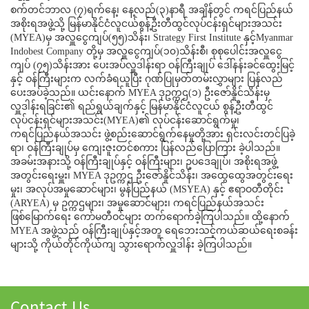
စက်တင်ဘာလ (၇)ရက်နေ့၊ နေ့လည်(၃)နာရီ အချိန်တွင် ကရင်ပြည်နယ်
အစိုးရအဖွဲ့သို့ မြန်မာနိုင်ငံလူငယ်စွန့်ဦးတီထွင်လုပ်ငန်းရှင်များအသင်း
(MYEA)မှ အလှူငွေကျပ်(၅၅)သိန်း၊ Strategy First Institute နှင့်Myanmar
Indobest Company တို့မှ အလှူငွေကျပ်(၁၀)သိန်းစီ၊ စုစုပေါင်းအလှူငွေ
ကျပ် (၇၅)သိန်းအား ပေးအပ်လှူဒါန်းရာ ဝန်ကြီးချုပ် ဒေါ်နန်းခင်ထွေးမြင့်
နှင့် ဝန်ကြီးများက လက်ခံရယူပြီး ဂုဏ်ပြုမှတ်တမ်းလွှာများ ပြန်လည်
ပေးအပ်ခဲ့သည်။ ယင်းနောက် MYEA ဒုဥက္ကဌ(၁) ဦးဇော်နိူင်သိန်းမှ
လှူဒါန်းရခြင်း၏ ရည်ရွယ်ချက်နှင့် မြန်မာနိုင်ငံလူငယ် စွန့်ဦးတီထွင်
လုပ်ငန်းရှင်များအသင်း(MYEA)၏ လုပ်ငန်းဆောင်ရွက်မှု၊
ကရင်ပြည်နယ်အသင်း ဖွဲ့စည်းဆောင်ရွက်နေမှုတို့အား ရှင်းလင်းတင်ပြခဲ့
ရာ၊ ဝန်ကြီးချုပ်မှ ကျေးဇူးတင်စကား ပြန်လည်ပြောကြား ခဲ့ပါသည်။
အခမ်းအနားသို့ ဝန်ကြီးချုပ်နှင့် ဝန်ကြီးများ၊ ဥပဒေချုပ်၊ အစိုးရအဖွဲ့
အတွင်းရေးမှူး၊ MYEA ဒုဥက္ကဌ ဦးဇော်နိူင်သိန်း၊ အထွေထွေအတွင်းရေး
မှုး၊ အလုပ်အမှုဆောင်များ၊ မွန်ပြည်နယ် (MSYEA) နှင့် ဧရာဝတီတိုင်း
(ARYEA) မှ ဥက္ကဌများ၊ အမှုဆောင်များ၊ ကရင်ပြည်နယ်အသင်း
ဖြစ်မြောက်ရေး ကော်မတီဝင်များ တက်ရောက်ခဲ့ကြပါသည်။ ထို့နောက်
MYEA အဖွဲ့သည် ဝန်ကြီးချုပ်နှင့်အတူ ရေဘေးသင့်ကယ်ဆယ်ရေးစခန်း
များသို့ ကိုယ်တိုင်ကိုယ်ကျ သွားရောက်လှူဒါန်း ခဲ့ကြပါသည်။