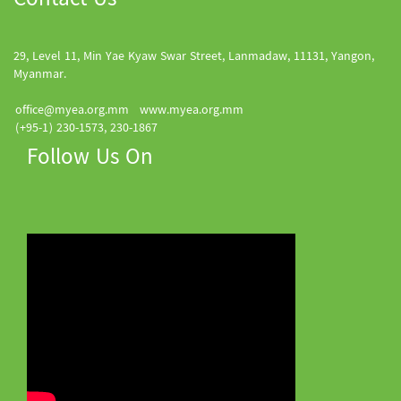
Contact Us
29, Level 11, Min Yae Kyaw Swar Street, Lanmadaw, 11131, Yangon,
Myanmar.
office@myea.org.mm
www.myea.org.mm
(+95-1) 230-1573, 230-1867
Follow Us On