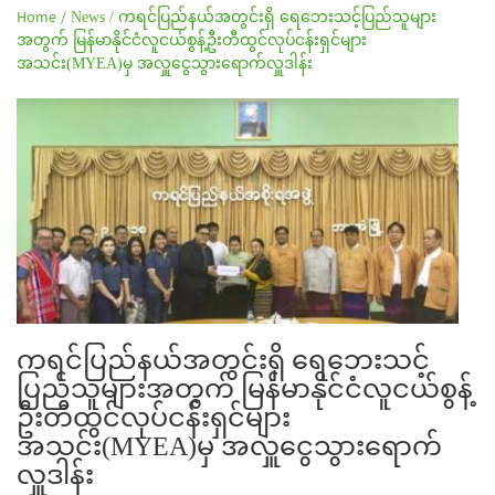
Home /
News /
ကရင်ပြည်နယ်အတွင်းရှိ ရေဘေးသင့်ပြည်သူများ
အတွက် မြန်မာနိုင်ငံလူငယ်စွန့်ဦးတီထွင်လုပ်ငန်းရှင်များ
အသင်း(MYEA)မှ အလှူငွေသွားရောက်လှူဒါန်း
ကရင်ပြည်နယ်အတွင်းရှိ ရေဘေးသင့်
ပြည်သူများအတွက် မြန်မာနိုင်ငံလူငယ်စွန့်
ဦးတီထွင်လုပ်ငန်းရှင်များ
အသင်း(MYEA)မှ အလှူငွေသွားရောက်
လှူဒါန်း