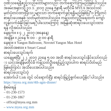
ဂုဏ်သရေ
ရှိဧည့်သည်တော်များလည်း တက်ရောက်ကြမည်ဖြစ်ပါသည်။
အခမ်းအနားသို့ ၃၁.၁.၂၀၁၇ ညနေ ၅နာရီ မတိုင်မီ MYEA အသင်းဝင်
မှတ်ပုံတင်ထားပြီးသ
ူများသာ တက်ရောက်ခွင့်ရရှိမည်ဖြစ်ပြ
ီး၊ ကြိုတင်
စာရင်းပေးစနစ် သတ်မှတ်ထားပါသည်။ ကန့်သတ်လူဦးရေထက် ကျော်
လွန်လက်ခံနိုင်ခြင်းမရ
ှိပါသောကြောင့် အမြန်ဆုံးစာရင်းပေးသွင်းထား
ရန် လိုအပ်ပါသည်။
နေ့ရက်။ ။ ၄.၂.၂၀၁၇ (စနေနေ့)
အချိန်။ ။ ညနေ ၆:၀၀ – ၉:၀၀ နာရီ
နေရာ။ ။ Yangon Ballroom, Novotel Yangon Max Hotel
အဝတ်အစား။ ။ Smart Casual
စာရင်းပေးသွင်းရက်
ယနေ့မှစပြီး ၂.၂.၂၀၁၇ ညနေ ၅:ဝ၀ အထိ စာရင်းပေးသွင်းနိုင်သော်လည်
း ယင်းအချိန်မတိုင်မီ ကန့်သတ်ဦးရေပြည့်သွားပါက စာရင်းပိတ်မည်
ဖြစ်ကြောင်း အသိပေးအပ်ပါသည်။
စာရင်းပေးသွင်းပုံ
အောက်ပါ Link တွင် ဝင်ရောက်ပြီး စာရင်းဖြည့်စွက်ပေးပို့နိုင
်ပါသည်။
https://myea.org.mm/
4th-agm-dinner/
စုံစမ်းရန်
– 01-230-1573
– 01-230-1867
– office@myea.org.mm
–
www.myea.org.mm