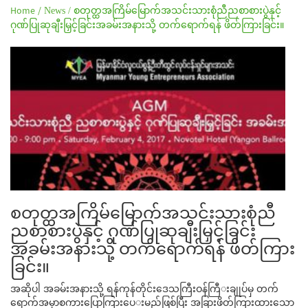
Home /
News /
စတုတ္ထအကြိမ်မြောက်အသင်းသားစုံညီညစာစားပွဲနှင့်
ဂုဏ်ပြုဆုချီးမြှင့်ခြင်းအခမ်းအနားသို့ တက်ရောက်ရန် ဖိတ်ကြားခြင်း။
စတုတ္ထအကြိမ်မြောက်အသင်းသားစုံညီ
ညစာစားပွဲနှင့် ဂုဏ်ပြုဆုချီးမြှင့်ခြင်း
အခမ်းအနားသို့ တက်ရောက်ရန် ဖိတ်ကြား
ခြင်း။
အဆိုပါ အခမ်းအနားသို့ ရန်ကုန်တိုင်းဒေသကြီးဝန်ကြီ
းချုပ်မှ တက်
ရောက်အမှာစကားပြောကြားပေ
းမည်ဖြစ်ပြီး အခြားဖိတ်ကြားထားသော